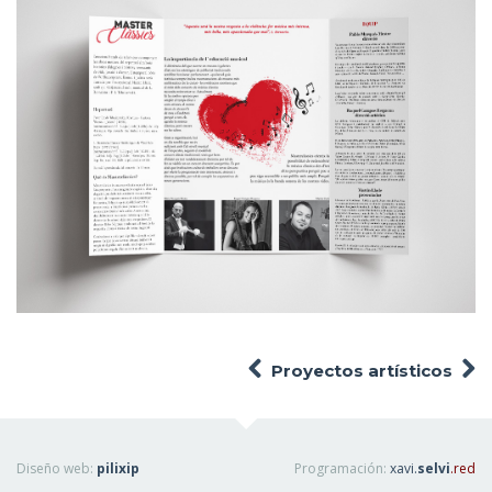
Proyectos artísticos
Diseño web:
pilixip
Programación:
xavi.
selvi
.red