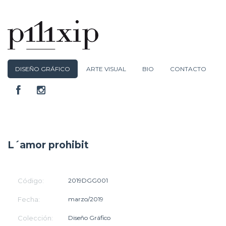
DISEÑO GRÁFICO
ARTE VISUAL
BIO
CONTACTO
L´amor prohibit
Código:
2019DGG001
Fecha:
marzo/2019
Colección:
Diseño Gráfico