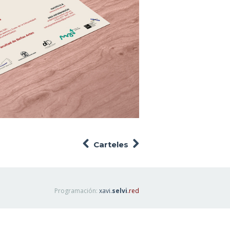
Carteles
Programación:
xavi.
selvi
.red